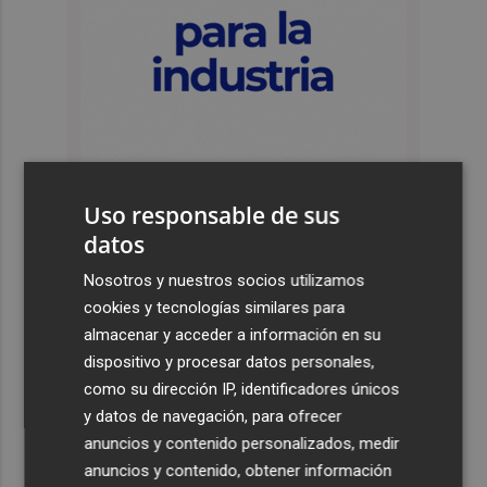
Uso responsable de sus
datos
Últimas Noticias
Nosotros y nuestros socios utilizamos
1
La Diputación reduce en más de dos meses el tiempo
cookies y tecnologías similares para
previsto de corte de la CV-560 por las obras del puente
almacenar y acceder a información en su
de Càrcer
dispositivo y procesar datos personales,
como su dirección IP, identificadores únicos
2
Roig Arena estrena un festival de house de más de 10
y datos de navegación, para ofrecer
horas con Folamour, Dan Shake o The Basement
anuncios y contenido personalizados, medir
3
Italia rechaza el ultimátum de España y no reevaluará la
anuncios y contenido, obtener información
suspensión de Schengen hasta el 15 de agosto