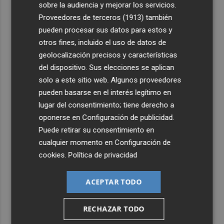
sobre la audiencia y mejorar los servicios.
4
Proveedores de terceros (1913)
también
Leire Díez niega que su "investigación" buscara
"desestabilizar" ninguna causa "que afectara a los
pueden procesar sus datos para estos y
intereses del PSOE"
otros fines, incluido el uso de datos de
geolocalización precisos y características
5
Castelló acogerá la obra "Helios y Selene" de la
del dispositivo. Sus elecciones se aplican
compañía Te Falta Calle: será creada para el eclipse
solo a este sitio web. Algunos proveedores
pueden basarse en el interés legítimo en
lugar del consentimiento; tiene derecho a
oponerse en
Configuración de publicidad
.
Puede retirar su consentimiento en
cualquier momento en
Configuración de
cookies
.
Política de privacidad
ACEPTAR TODO
RECHAZAR TODO