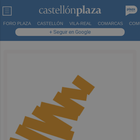
FORO PLAZA
CASTELLÓN
VILA-REAL
COMARCAS
COM
+ Seguir en Google