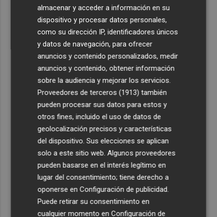
4
Cartagena prepara la llegada de los autobuses
almacenar y acceder a información en su
eléctricos con 26 nuevos puntos de recarga
dispositivo y procesar datos personales,
como su dirección IP, identificadores únicos
5
Elche finaliza el vaciado de vehículos de la primera
y datos de navegación, para ofrecer
campa clausurada en Torrellano en el mes de junio
anuncios y contenido personalizados, medir
anuncios y contenido, obtener información
sobre la audiencia y mejorar los servicios.
Proveedores de terceros (1913)
también
pueden procesar sus datos para estos y
otros fines, incluido el uso de datos de
geolocalización precisos y características
del dispositivo. Sus elecciones se aplican
solo a este sitio web. Algunos proveedores
pueden basarse en el interés legítimo en
lugar del consentimiento; tiene derecho a
oponerse en
Configuración de publicidad
.
Puede retirar su consentimiento en
cualquier momento en
Configuración de