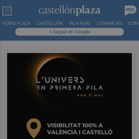
FORO PLAZA
CASTELLÓN
VILA-REAL
COMARCAS
COM
+ Seguir en Google