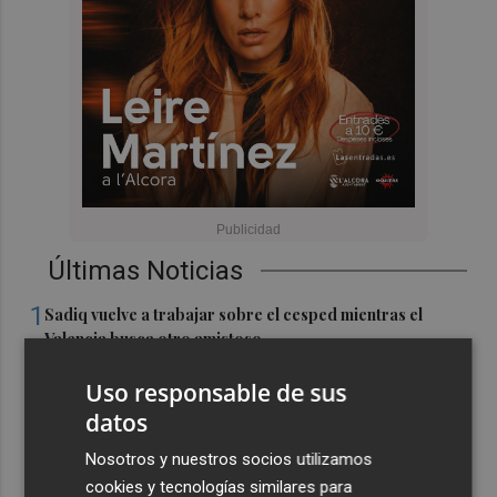
Últimas Noticias
1
Sadiq vuelve a trabajar sobre el cesped mientras el
Valencia busca otro amistoso
2
El Portús recupera su pasado marinero con la XV
Uso responsable de sus
edición de Portusium Jábega
datos
3
Elche quemará casi tres toneladas de pólvora en la
Nosotros y nuestros socios utilizamos
tradicional Nit de l'Albà
cookies y tecnologías similares para