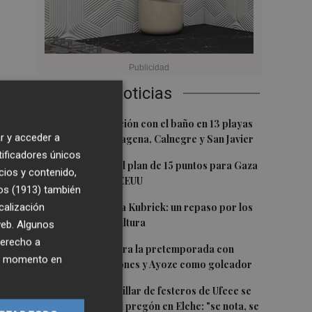
Últimas Noticias
1
Ruegan precaución con el baño en 13 playas
r y acceder a
de Águilas, Cartagena, Calnegre y San Javier
tificadores únicos
2
Israel rechaza el plan de 15 puntos para Gaza
cios y contenido,
impulsado por EEUU
os (1913)
también
3
De Frida Kahlo a Kubrick: un repaso por los
calización
eclipses de la cultura
 web. Algunos
derecho a
4
El Villarreal cierra la pretemporada con
ier momento en
buenas sensaciones y Ayoze como goleador
5
Más de medio millar de festeros de Ufece se
reivindican en el pregón en Elche: "se nota, se