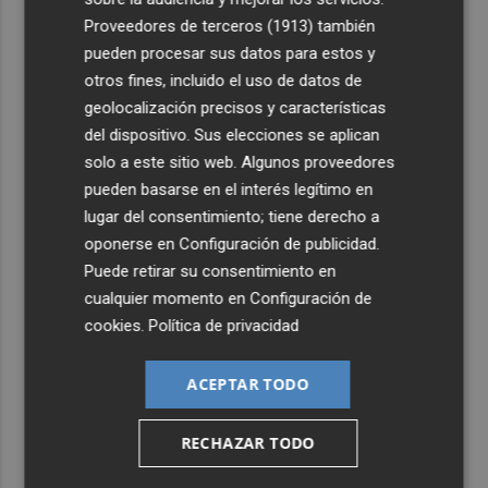
Proveedores de terceros (1913)
también
4
La Biblioteca Valenciana conmemora el 750 aniversario
pueden procesar sus datos para estos y
del legado de Jaume I
otros fines, incluido el uso de datos de
5
Una gran cadena humana de cariño y reivindicación se
geolocalización precisos y características
vuelve a abrazar en las playas por el Mar Menor
del dispositivo. Sus elecciones se aplican
solo a este sitio web. Algunos proveedores
pueden basarse en el interés legítimo en
lugar del consentimiento; tiene derecho a
oponerse en
Configuración de publicidad
.
Puede retirar su consentimiento en
cualquier momento en
Configuración de
cookies
.
Política de privacidad
ACEPTAR TODO
RECHAZAR TODO