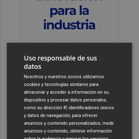
Uso responsable de sus
datos
Últimas Noticias
Nosotros y nuestros socios utilizamos
cookies y tecnologías similares para
1
Siete helicópteros, un avión y más de 100 brigadas se
almacenar y acceder a información en su
movilizan en Moratalla por un incendio forestal
dispositivo y procesar datos personales,
2
Jorge Martín suma su tercera victoria 'sprint' del año y
como su dirección IP, identificadores únicos
es más líder
y datos de navegación, para ofrecer
anuncios y contenido personalizados, medir
3
España amplía a siete aeropuertos, entre ellos Alicante-
anuncios y contenido, obtener información
Elche y Manises, los controles aleatorios a viajeros de
Italia
sobre la audiencia y mejorar los servicios.