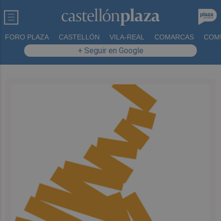
FORO PLAZA
CASTELLÓN
VILA-REAL
COMARCAS
COM
+ Seguir en Google