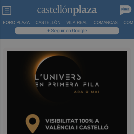
FORO PLAZA
CASTELLÓN
VILA-REAL
COMARCAS
COM
+ Seguir en Google