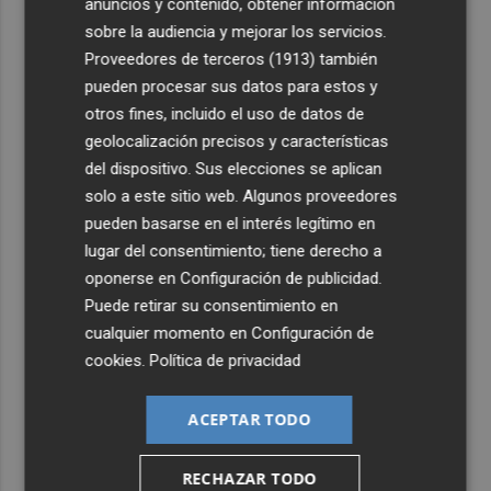
anuncios y contenido, obtener información
3
Ferran Torres, recibido con un baño de masas en su
sobre la audiencia y mejorar los servicios.
pueblo: "Allá donde voy siempre digo que soy de Foios"
Proveedores de terceros (1913)
también
4
Foios se vuelca con Ferran Torres
pueden procesar sus datos para estos y
otros fines, incluido el uso de datos de
geolocalización precisos y características
5
La serie murciana protagonizada por un conejo de
del dispositivo. Sus elecciones se aplican
peluche malhablado y gamberro que triunfa en las
redes: así es 'Yván y Lolo'
solo a este sitio web. Algunos proveedores
pueden basarse en el interés legítimo en
lugar del consentimiento; tiene derecho a
oponerse en
Configuración de publicidad
.
Puede retirar su consentimiento en
cualquier momento en
Configuración de
cookies
.
Política de privacidad
ACEPTAR TODO
RECHAZAR TODO