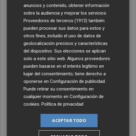
anuncios y contenido, obtener información
3
Ferran Torres, recibido con un baño de masas en su
sobre la audiencia y mejorar los servicios.
pueblo: "Allá donde voy siempre digo que soy de Foios"
Proveedores de terceros (1913)
también
pueden procesar sus datos para estos y
4
Foios se vuelca con Ferran Torres
otros fines, incluido el uso de datos de
geolocalización precisos y características
5
Las '200 vidas' que llevaron a Paco Rabal de Águilas a la
del dispositivo. Sus elecciones se aplican
cima del cine: un documental recupera la voz y la mirada
solo a este sitio web. Algunos proveedores
del actor
pueden basarse en el interés legítimo en
lugar del consentimiento; tiene derecho a
oponerse en
Configuración de publicidad
.
Puede retirar su consentimiento en
cualquier momento en
Configuración de
cookies
.
Política de privacidad
ACEPTAR TODO