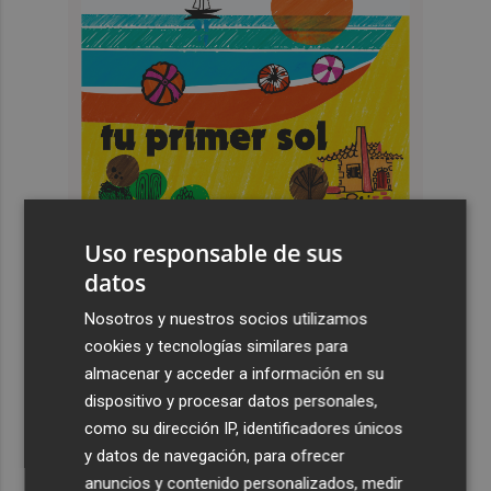
Uso responsable de sus
datos
Nosotros y nuestros socios utilizamos
cookies y tecnologías similares para
Últimas Noticias
almacenar y acceder a información en su
dispositivo y procesar datos personales,
1
España restablece los controles fronterizos a los
como su dirección IP, identificadores únicos
viajeros procedentes de Italia
y datos de navegación, para ofrecer
2
El homenaje a Ferran Torres en Foios, en imágenes
anuncios y contenido personalizados, medir