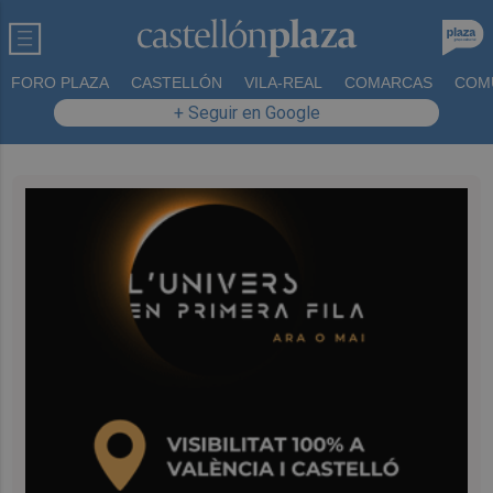
FORO PLAZA
CASTELLÓN
VILA-REAL
COMARCAS
COM
+ Seguir en Google