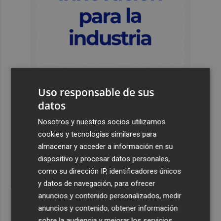
Uso responsable de sus
datos
Últimas Noticias
Nosotros y nuestros socios utilizamos
cookies y tecnologías similares para
1
Kiat Lim preside por primera vez un partido en Mestalla
almacenar y acceder a información en su
dispositivo y procesar datos personales,
2
El once del Valencia CF para el último Trofeu Taronja de
como su dirección IP, identificadores únicos
Mestalla
y datos de navegación, para ofrecer
anuncios y contenido personalizados, medir
3
Aemet prevé peligro de incendios "muy alto" o
anuncios y contenido, obtener información
"extremo" en la mayor parte de la Península y Baleares
el día del eclipse
sobre la audiencia y mejorar los servicios.