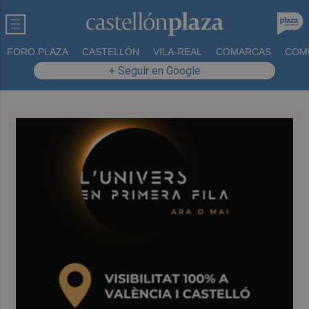
FORO PLAZA
CASTELLÓN
VILA-REAL
COMARCAS
COM
+ Seguir en Google