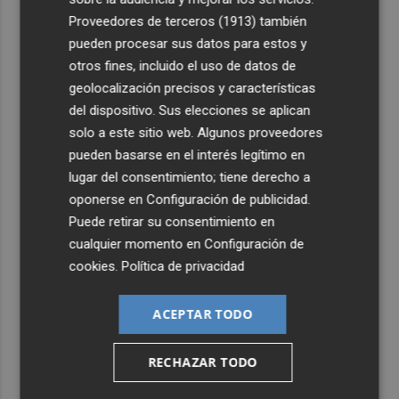
Proveedores de terceros (1913)
también
4
Company: “Estamos comenzando a ver el equipo que
pueden procesar sus datos para estos y
queremos ver en la Liga”
otros fines, incluido el uso de datos de
5
Ocho helicópteros, un avión y más de 100 brigadas se
geolocalización precisos y características
movilizan en Moratalla por un incendio forestal
del dispositivo. Sus elecciones se aplican
solo a este sitio web. Algunos proveedores
pueden basarse en el interés legítimo en
lugar del consentimiento; tiene derecho a
oponerse en
Configuración de publicidad
.
Puede retirar su consentimiento en
cualquier momento en
Configuración de
cookies
.
Política de privacidad
ACEPTAR TODO
RECHAZAR TODO