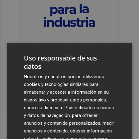
Uso responsable de sus
datos
Últimas Noticias
Nosotros y nuestros socios utilizamos
cookies y tecnologías similares para
1
La Guardia Civil desplegará un dispositivo especial de
almacenar y acceder a información en su
seguridad por el eclipse del día 12, con más de 24.000
dispositivo y procesar datos personales,
efectivos
como su dirección IP, identificadores únicos
2
El Ayuntamiento de València lanza un decálogo para
y datos de navegación, para ofrecer
seguir el eclipse con seguridad
anuncios y contenido personalizados, medir
3
anuncios y contenido, obtener información
Jorge Martín logra su primera 'pole position' en
Silverstone, con nuevo récord
sobre la audiencia y mejorar los servicios.