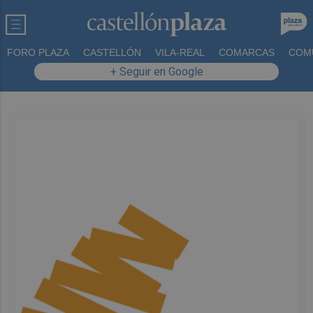
FORO PLAZA
CASTELLÓN
VILA-REAL
COMARCAS
COM
+ Seguir en Google