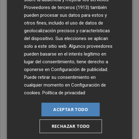
Proveedores de terceros (1913)
también
4
Carmen Ortí: "Me gustaría ser la consellera que ha
pueden procesar sus datos para estos y
estimulado el cariño por el valenciano"
otros fines, incluido el uso de datos de
5
Un gol de Bardeli decide el duelo entre el Levante y su
geolocalización precisos y características
filial (1-0)
del dispositivo. Sus elecciones se aplican
solo a este sitio web. Algunos proveedores
pueden basarse en el interés legítimo en
lugar del consentimiento; tiene derecho a
oponerse en
Configuración de publicidad
.
Puede retirar su consentimiento en
cualquier momento en
Configuración de
cookies
.
Política de privacidad
ACEPTAR TODO
RECHAZAR TODO