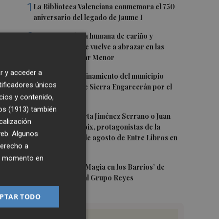
1
La Biblioteca Valenciana conmemora el 750
aniversario del legado de Jaume I
2
Una gran cadena humana de cariño y
reivindicación se vuelve a abrazar en las
playas por el Mar Menor
r y acceder a
3
Levantan el confinamiento del municipio
tificadores únicos
castellonense de Sierra Engarcerán por el
cios y contenido,
incendio
os (1913)
también
4
Juan Tallón, Marta Jiménez Serrano o Juan
calización
Evaristo Valls Boix, protagonistas de la
 web. Algunos
programación de agosto de Entre Libros en
derecho a
Benicàssim
ier momento en
5
Los talleres de ‘Magia en los Barrios’ de
Castelló llegan al Grupo Reyes
PTAR TODO