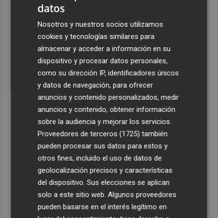
datos
3
La Filmoteca d'Estiu se lanza a las armas con la
Nosotros y nuestros socios utilizamos
proyección de 'Una batalla tras otra'
cookies y tecnologías similares para
4
Mounir, en el Real Murcia: "Llevo deseando que llegue
almacenar y acceder a información en su
este momento desde que empecé a jugar"
dispositivo y procesar datos personales,
5
como su dirección IP, identificadores únicos
La comedia valenciana 'El último mono' o 'La ventana
abierta' encabezan los estrenos de agosto
y datos de navegación, para ofrecer
anuncios y contenido personalizados, medir
anuncios y contenido, obtener información
sobre la audiencia y mejorar los servicios.
Proveedores de terceros (1725)
también
pueden procesar sus datos para estos y
otros fines, incluido el uso de datos de
geolocalización precisos y características
del dispositivo. Sus elecciones se aplican
solo a este sitio web. Algunos proveedores
pueden basarse en el interés legítimo en