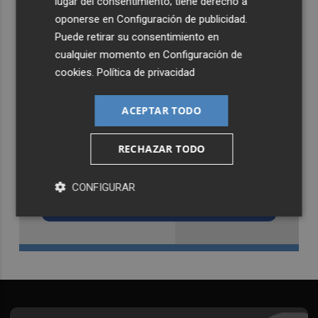
lugar del consentimiento; tiene derecho a
oponerse en
Configuración de publicidad
.
Puede retirar su consentimiento en
cualquier momento en
Configuración de
cookies
.
Política de privacidad
ACEPTAR TODO
RECHAZAR TODO
Recibe toda la actualidad de
Castellón Plaza en tu correo
CONFIGURAR
Quiero suscribirme