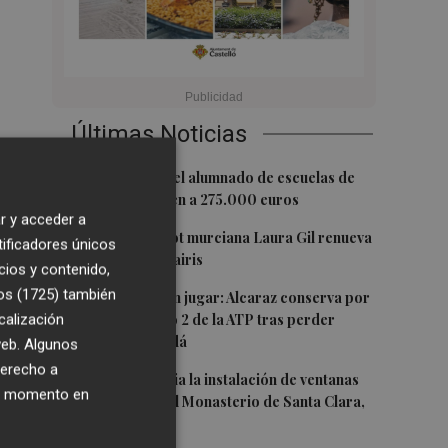
Últimas Noticias
1
Las becas para el alumnado de escuelas de
música ascienden a 275.000 euros
r y acceder a
2
La veterana pívot murciana Laura Gil renueva
tificadores únicos
con el Hozono Jairis
cios y contenido,
3
os (1725)
también
Buena noticia sin jugar: Alcaraz conserva por
ahora el número 2 de la ATP tras perder
calización
Zverev en Canadá
 web. Algunos
derecho a
4
El PSPV denuncia la instalación de ventanas
ier momento en
de aluminio en el Monasterio de Santa Clara,
declarado BRL