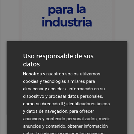
Uso responsable de sus
datos
Últimas Noticias
Nosotros y nuestros socios utilizamos
cookies y tecnologías similares para
1
La Biblioteca Valenciana conmemora el 750 aniversario
almacenar y acceder a información en su
del legado de Jaume I
dispositivo y procesar datos personales,
2
Una gran cadena humana de cariño y reivindicación se
como su dirección IP, identificadores únicos
vuelve a abrazar en las playas por el Mar Menor
y datos de navegación, para ofrecer
anuncios y contenido personalizados, medir
3
Levantan el confinamiento del municipio castellonense
anuncios y contenido, obtener información
de Sierra Engarcerán por el incendio
sobre la audiencia y mejorar los servicios.