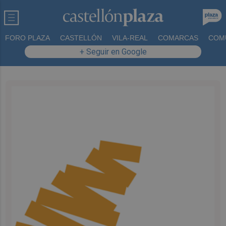
FORO PLAZA
CASTELLÓN
VILA-REAL
COMARCAS
COM
+ Seguir en Google