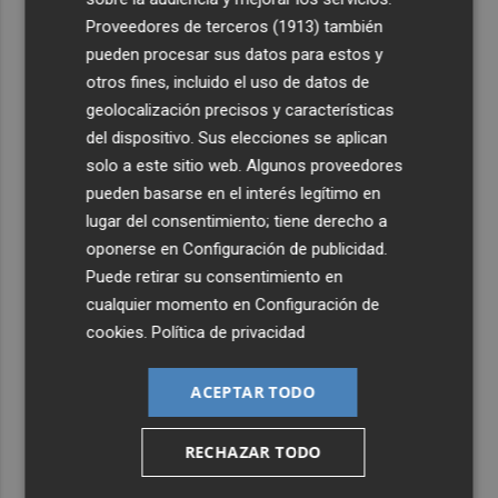
4
Juan Tallón, Marta Jiménez Serrano o Juan Evaristo Valls
Proveedores de terceros (1913)
también
Boix, protagonistas de la programación de agosto de
pueden procesar sus datos para estos y
Entre Libros en Benicàssim
otros fines, incluido el uso de datos de
5
Los talleres de ‘Magia en los Barrios’ de Castelló llegan
geolocalización precisos y características
al Grupo Reyes
del dispositivo. Sus elecciones se aplican
solo a este sitio web. Algunos proveedores
pueden basarse en el interés legítimo en
lugar del consentimiento; tiene derecho a
oponerse en
Configuración de publicidad
.
Puede retirar su consentimiento en
cualquier momento en
Configuración de
cookies
.
Política de privacidad
ACEPTAR TODO
RECHAZAR TODO