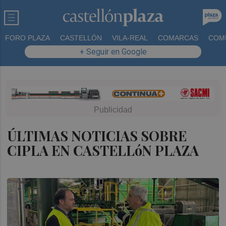
FORO PLAZA
CASTELLÓN
VILA-REAL
COMARCAS
COM
+ Seguir en Google
ÚLTIMAS NOTICIAS SOBRE
CIPLA EN CASTELLóN PLAZA