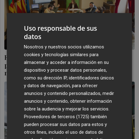
Uso responsable de sus
datos
Nosotros y nuestros socios utilizamos
cookies y tecnologías similares para
Reciplasa inverteix 200.000 euros en
almacenar y acceder a información en su
projectes mediambientals en huit
dispositivo y procesar datos personales,
municipis de Castelló
como su dirección IP, identificadores únicos
y datos de navegación, para ofrecer
anuncios y contenido personalizados, medir
anuncios y contenido, obtener información
sobre la audiencia y mejorar los servicios.
Proveedores de terceros (1725)
también
pueden procesar sus datos para estos y
otros fines, incluido el uso de datos de