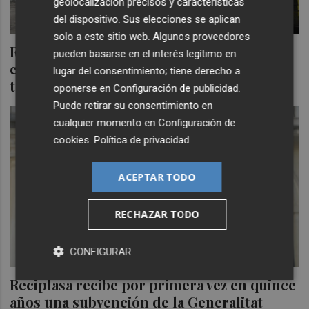
geolocalización precisos y características
del dispositivo. Sus elecciones se aplican
solo a este sitio web. Algunos proveedores
Reciplasa analizará residuos de los
pueden basarse en el interés legítimo en
contenedores marrones para establecer la
lugar del consentimiento; tiene derecho a
tasa de cada municipio
oponerse en
Configuración de publicidad
.
Puede retirar su consentimiento en
cualquier momento en
Configuración de
cookies
.
Política de privacidad
ACEPTAR TODO
RECHAZAR TODO
CONFIGURAR
Reciplasa recibe por primera vez en quince
años una subvención de la Generalitat