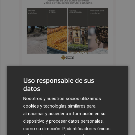
Uso responsable de sus
Últimas Noticias
datos
1
El cubano Papillo triunfa en el certamen del Trovo
Nosotros y nuestros socios utilizamos
Pascual García-Mateos de La Unión
cookies y tecnologías similares para
2
El cantaor Rafa del Calli emociona y se lleva el trofeo
almacenar y acceder a información en su
más emblemático del flamenco, la Lámpara Minera del
dispositivo y procesar datos personales,
Cante de las Minas
como su dirección IP, identificadores únicos