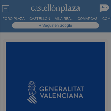
FORO PLAZA
CASTELLÓN
VILA-REAL
COMARCAS
COM
+ Seguir en Google