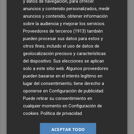
3
y datos de navegación, para ofrecer
El Castell de l'Olla de Altea 2026, en imágenes
anuncios y contenido personalizados, medir
anuncios y contenido, obtener información
4
El Villarreal pone el broche de oro a la pretemporada
sobre la audiencia y mejorar los servicios.
con una victoria contra el Galatasaray
Proveedores de terceros (1913)
también
5
Kiat Lim preside por primera vez un partido en Mestalla
pueden procesar sus datos para estos y
otros fines, incluido el uso de datos de
geolocalización precisos y características
del dispositivo. Sus elecciones se aplican
solo a este sitio web. Algunos proveedores
pueden basarse en el interés legítimo en
lugar del consentimiento; tiene derecho a
oponerse en
Configuración de publicidad
.
Puede retirar su consentimiento en
cualquier momento en
Configuración de
cookies
.
Política de privacidad
ACEPTAR TODO