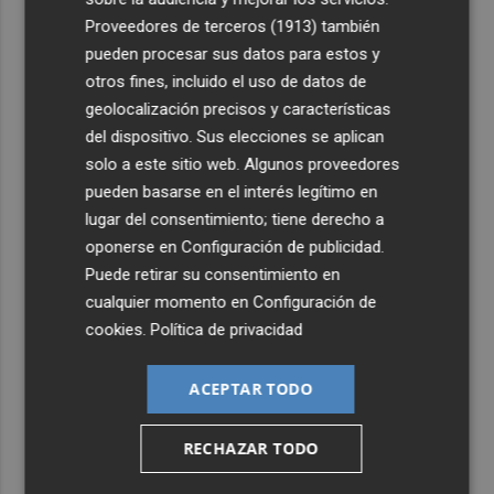
Proveedores de terceros (1913)
también
4
Las propuestas para las Hogueras Oficiales de 2027
pueden procesar sus datos para estos y
deberán presentarse entre el 10 y el 24 de agosto
otros fines, incluido el uso de datos de
5
El Villarreal cierra la pretemporada en Turquía ante el
geolocalización precisos y características
Galatasaray
del dispositivo. Sus elecciones se aplican
solo a este sitio web. Algunos proveedores
pueden basarse en el interés legítimo en
lugar del consentimiento; tiene derecho a
oponerse en
Configuración de publicidad
.
Puede retirar su consentimiento en
cualquier momento en
Configuración de
cookies
.
Política de privacidad
ACEPTAR TODO
RECHAZAR TODO