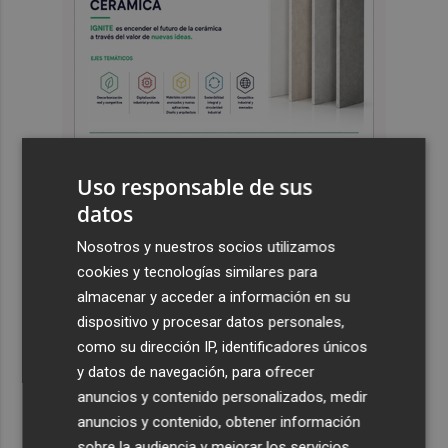
Uso responsable de sus
datos
Últimas Noticias
Nosotros y nuestros socios utilizamos
cookies y tecnologías similares para
1
Ferran Torres: “Ser imagen de la Comunitat es un
almacenar y acceder a información en su
orgullo y una responsabilidad”
dispositivo y procesar datos personales,
2
Paterna solicita a la Generalitat que el día del eclipse
como su dirección IP, identificadores únicos
cierre el Parque Natural del Turia y La Vallesa
y datos de navegación, para ofrecer
anuncios y contenido personalizados, medir
3
El Hospital General incorpora una técnica que evita la
anuncios y contenido, obtener información
cirugía y el ingreso en pacientes con nódulos benignos
de tiroides
sobre la audiencia y mejorar los servicios.