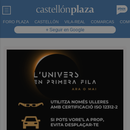
FORO PLAZA
CASTELLÓN
VILA-REAL
COMARCAS
COM
+ Seguir en Google