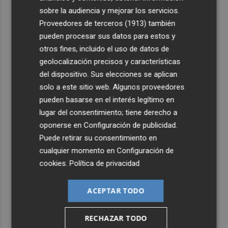
sobre la audiencia y mejorar los servicios.
4
San Javier da viabilidad al nuevo contrato del transporte
Proveedores de terceros (1913)
también
urbano y a un hotel de cuatro estrellas en La Manga con
pueden procesar sus datos para estos y
324 habitaciones
otros fines, incluido el uso de datos de
5
Estos son los estrenos que abren la cartelera en agosto:
geolocalización precisos y características
de la comedia 'El último mono' a una nueva entrega de
del dispositivo. Sus elecciones se aplican
'La Patrulla Canina'
solo a este sitio web. Algunos proveedores
pueden basarse en el interés legítimo en
lugar del consentimiento; tiene derecho a
oponerse en
Configuración de publicidad
.
Puede retirar su consentimiento en
cualquier momento en
Configuración de
cookies
.
Política de privacidad
ACEPTAR TODO
RECHAZAR TODO