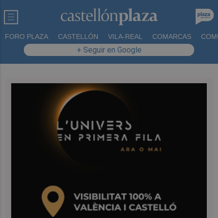
FORO PLAZA
CASTELLÓN
VILA-REAL
COMARCAS
COM
+ Seguir en Google