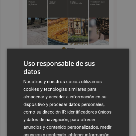
Uso responsable de sus
datos
Últimas Noticias
Nosotros y nuestros socios utilizamos
1
Castelló apuesta por convertir el eclipse en un referente
cookies y tecnologías similares para
científico: recibirá a un gran equipo de expertos
almacenar y acceder a información en su
2
El Villarreal anuncia a sus seis capitanes: Gerard
dispositivo y procesar datos personales,
Moreno, Foyth, Comesaña, Ayoze, Cardona y Logan
como su dirección IP, identificadores únicos
Costa
y datos de navegación, para ofrecer
anuncios y contenido personalizados, medir
3
Más problemas en el lateral derecho: Monferrer sufre
anuncios y contenido, obtener información
una lesión muscular