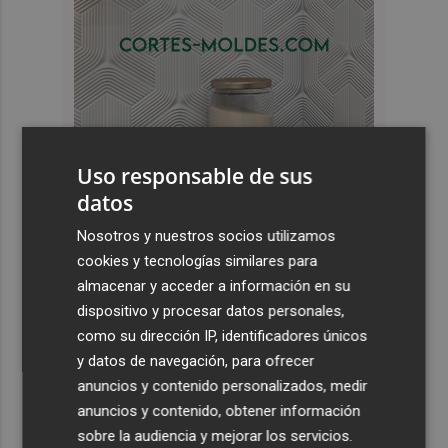
Uso responsable de sus
datos
Nosotros y nuestros socios utilizamos
Últimas Noticias
cookies y tecnologías similares para
1
Pepelu: "Hasta la expulsión hemos trabajado como
almacenar y acceder a información en su
hemos entrenado"
dispositivo y procesar datos personales,
como su dirección IP, identificadores únicos
2
Controlado el incendio en Sierra Engarcerán (Castellón)
y datos de navegación, para ofrecer
anuncios y contenido personalizados, medir
3
La capacidad de los modelos de IA para burlar la
anuncios y contenido, obtener información
seguridad alarma a gobiernos y empresas
sobre la audiencia y mejorar los servicios.