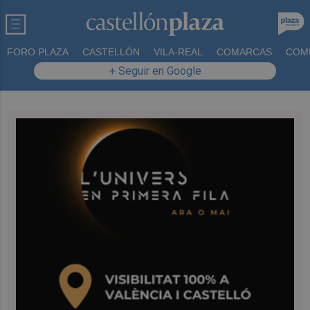
FORO PLAZA
CASTELLÓN
VILA-REAL
COMARCAS
COM
+ Seguir en Google