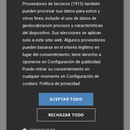
4
Proveedores de terceros (1913)
también
El eclipse solar dispara el turismo y las búsquedas de
alojamiento crecen hasta un 500%
pueden procesar sus datos para estos y
otros fines, incluido el uso de datos de
5
El cubano Papillo triunfa en el certamen del Trovo
geolocalización precisos y características
Pascual García-Mateos de La Unión
del dispositivo. Sus elecciones se aplican
solo a este sitio web. Algunos proveedores
pueden basarse en el interés legítimo en
lugar del consentimiento; tiene derecho a
oponerse en
Configuración de publicidad
.
Puede retirar su consentimiento en
cualquier momento en
Configuración de
cookies
.
Política de privacidad
ACEPTAR TODO
RECHAZAR TODO