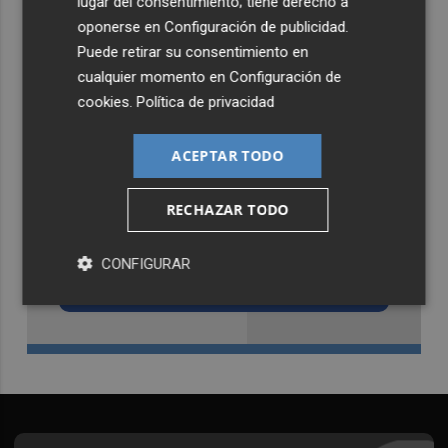
lugar del consentimiento; tiene derecho a
oponerse en
Configuración de publicidad
.
Puede retirar su consentimiento en
cualquier momento en
Configuración de
cookies
.
Política de privacidad
ACEPTAR TODO
RECHAZAR TODO
Recibe toda la actualidad de
Castellón Plaza en tu correo
CONFIGURAR
Quiero suscribirme