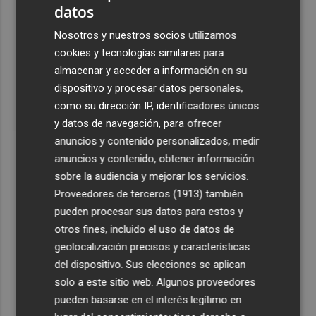
datos
3
Activado el máximo nivel de preemergencia frente a
Nosotros y nuestros socios utilizamos
incendios en la Comunitat toda la jornada del eclipse
cookies y tecnologías similares para
4
Bétera lleva su ‘aroma de somni’ a todos los rincones de
almacenar y acceder a información en su
la Comunitat
dispositivo y procesar datos personales,
5
como su dirección IP, identificadores únicos
Xàtiva restringirá el acceso al Castillo con vehículos
particulares durante el eclipse del próximo 12 de agosto
y datos de navegación, para ofrecer
anuncios y contenido personalizados, medir
anuncios y contenido, obtener información
sobre la audiencia y mejorar los servicios.
Proveedores de terceros (1913)
también
pueden procesar sus datos para estos y
otros fines, incluido el uso de datos de
geolocalización precisos y características
del dispositivo. Sus elecciones se aplican
solo a este sitio web. Algunos proveedores
pueden basarse en el interés legítimo en