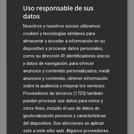
2
Oysho ocupa la antigua 'flagship' de Nespresso en la
Uso responsable de sus
calle Colón de València
datos
3
El Hospital del Vinalopó se consolida como referente en
Nosotros y nuestros socios utilizamos
la atención al nacimiento
cookies y tecnologías similares para
almacenar y acceder a información en su
4
El proyecto 'Gramola' evalúa estrategias sostenibles
dispositivo y procesar datos personales,
para reducir las alteraciones internas de la granada
mollar de Elche
como su dirección IP, identificadores únicos
y datos de navegación, para ofrecer
5
El talento murciano conquista Cimeria: Dagnino ilustra
anuncios y contenido personalizados, medir
'Aguas peligrosas' de Conan el Bárbaro
anuncios y contenido, obtener información
sobre la audiencia y mejorar los servicios.
Proveedores de terceros (1725)
también
pueden procesar sus datos para estos y
otros fines, incluido el uso de datos de
geolocalización precisos y características
del dispositivo. Sus elecciones se aplican
solo a este sitio web. Algunos proveedores