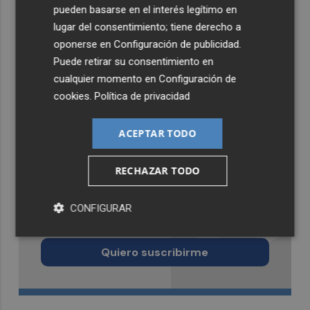
pueden basarse en el interés legítimo en
lugar del consentimiento; tiene derecho a
oponerse en
Configuración de publicidad
.
Puede retirar su consentimiento en
cualquier momento en
Configuración de
cookies
.
Política de privacidad
ACEPTAR TODO
RECHAZAR TODO
Recibe toda la actualidad de
CONFIGURAR
Castellón Plaza en tu correo
Quiero suscribirme