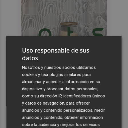
Uso responsable de sus
datos
Nosotros y nuestros socios utilizamos
Últimas Noticias
cookies y tecnologías similares para
1
Acrobacias en miniatura: la exposición del Circo del Sol
almacenar y acceder a información en su
en la estación de tren de Alicante
dispositivo y procesar datos personales,
como su dirección IP, identificadores únicos
2
Sagunt a Escena recupera 'La ópera de los tres
y datos de navegación, para ofrecer
centavos' con la voz de Coque Malla
anuncios y contenido personalizados, medir
3
La Filmoteca d'Estiu se lanza a las armas con la
anuncios y contenido, obtener información
proyección de 'Una batalla tras otra'
sobre la audiencia y mejorar los servicios.