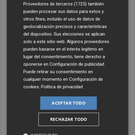
4
Proveedores de terceros (1725)
también
Mounir, en el Real Murcia: "Llevo deseando que llegue
este momento desde que empecé a jugar"
pueden procesar sus datos para estos y
otros fines, incluido el uso de datos de
5
La comedia valenciana 'El último mono' o 'La ventana
geolocalización precisos y características
abierta' encabezan los estrenos de agosto
del dispositivo. Sus elecciones se aplican
solo a este sitio web. Algunos proveedores
pueden basarse en el interés legítimo en
lugar del consentimiento; tiene derecho a
oponerse en
Configuración de publicidad
.
Puede retirar su consentimiento en
cualquier momento en
Configuración de
cookies
.
Política de privacidad
ACEPTAR TODO
RECHAZAR TODO