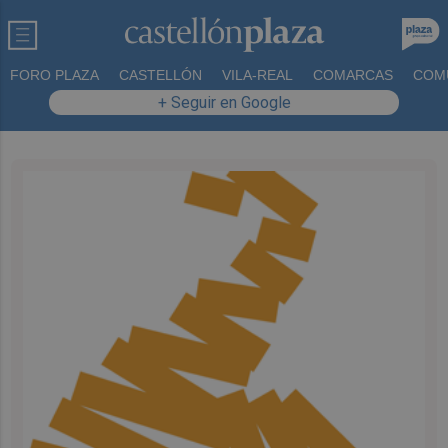
FORO PLAZA
CASTELLÓN
VILA-REAL
COMARCAS
COM
+ Seguir en Google