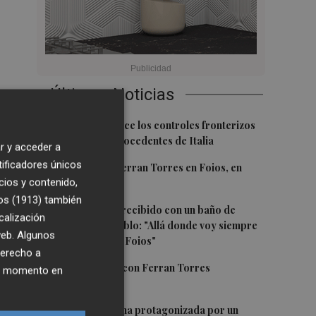
Últimas Noticias
1
España restablece los controles fronterizos
a los viajeros procedentes de Italia
r y acceder a
tificadores únicos
2
El homenaje a Ferran Torres en Foios, en
cios y contenido,
imágenes
os (1913)
también
3
Ferran Torres, recibido con un baño de
calización
masas en su pueblo: "Allá donde voy siempre
 web. Algunos
digo que soy de Foios"
derecho a
4
Foios se vuelca con Ferran Torres
ier momento en
5
La serie murciana protagonizada por un