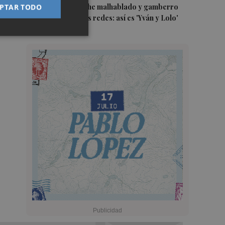
conejo de peluche malhablado y gamberro
PTAR TODO
que triunfa en las redes: así es 'Yván y Lolo'