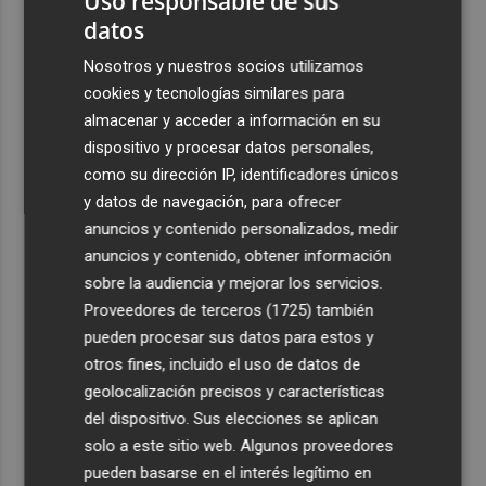
Uso responsable de sus
Puig con una inversión de 2 millones
datos
3
Las infantiles de San Javier son campeonas de España en
Nosotros y nuestros socios utilizamos
la localidad gaditana de Rota
cookies y tecnologías similares para
4
almacenar y acceder a información en su
Vithas Valencia Turia habilita una consulta gratuita para
personas con síntomas oculares tras el eclipse solar
dispositivo y procesar datos personales,
como su dirección IP, identificadores únicos
5
El eclipse dispara la demanda de gafas homologadas
y datos de navegación, para ofrecer
con millones de unidades distribuidas
anuncios y contenido personalizados, medir
anuncios y contenido, obtener información
sobre la audiencia y mejorar los servicios.
Proveedores de terceros (1725)
también
pueden procesar sus datos para estos y
otros fines, incluido el uso de datos de
geolocalización precisos y características
del dispositivo. Sus elecciones se aplican
solo a este sitio web. Algunos proveedores
pueden basarse en el interés legítimo en