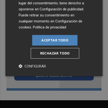
lugar del consentimiento; tiene derecho a
oponerse en
Configuración de publicidad
.
Puede retirar su consentimiento en
cualquier momento en
Configuración de
cookies
.
Política de privacidad
ACEPTAR TODO
RECHAZAR TODO
Recibe toda la actualidad de
Castellón Plaza en tu correo
CONFIGURAR
Quiero suscribirme