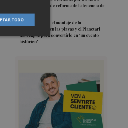
euros las obras de reforma de la tenencia de
alcaldía sur
PTAR TODO
5
Castelló acelera el montaje de la
infraestructura en las playas y el Planetari
del eclipse para convertirlo en "un evento
histórico"