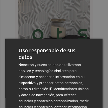
Uso responsable de sus
datos
Últimas Noticias
Nosotros y nuestros socios utilizamos
1
El Tesoro cierra el martes las subastas de agosto con
cookies y tecnologías similares para
una emisión de letras a tres y nueve meses
almacenar y acceder a información en su
2
Los seis EcoPuntos móviles de Murcia se mantienen
dispositivo y procesar datos personales,
activos en verano tras recoger 122 toneladas de
como su dirección IP, identificadores únicos
residuos en el inicio de 2026
y datos de navegación, para ofrecer
anuncios y contenido personalizados, medir
3
Los medios de extinción trabajan en los frentes de Catí y
anuncios y contenido, obtener información
Tírig tras controlarse el incendio de la Sierra