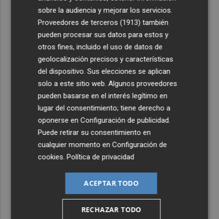
Engarcerán
sobre la audiencia y mejorar los servicios.
Proveedores de terceros (1913)
también
4
Murcia registra 626 colonias felinas en todo el municipio
pueden procesar sus datos para estos y
y esteriliza a cerca de 2.990 gatos
otros fines, incluido el uso de datos de
5
Luís Castro: "El equipo debe tener la identidad del club;
geolocalización precisos y características
no tener miedo a nadie y, cuando tengamos que sufrir,
del dispositivo. Sus elecciones se aplican
sufrir todos juntos”
solo a este sitio web. Algunos proveedores
pueden basarse en el interés legítimo en
lugar del consentimiento; tiene derecho a
oponerse en
Configuración de publicidad
.
Puede retirar su consentimiento en
cualquier momento en
Configuración de
cookies
.
Política de privacidad
ACEPTAR TODO
RECHAZAR TODO