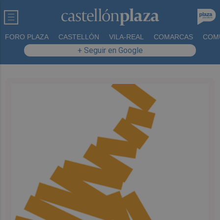
FORO PLAZA
CASTELLÓN
VILA-REAL
COMARCAS
COM
+ Seguir en Google