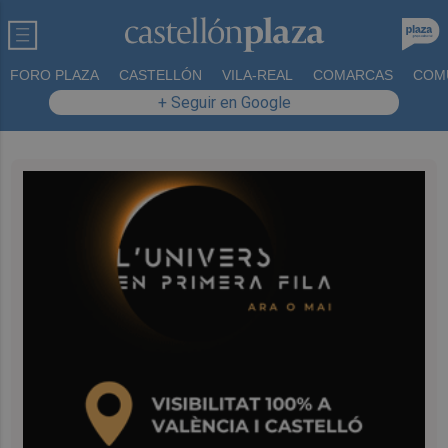
FORO PLAZA
CASTELLÓN
VILA-REAL
COMARCAS
COM
+ Seguir en Google