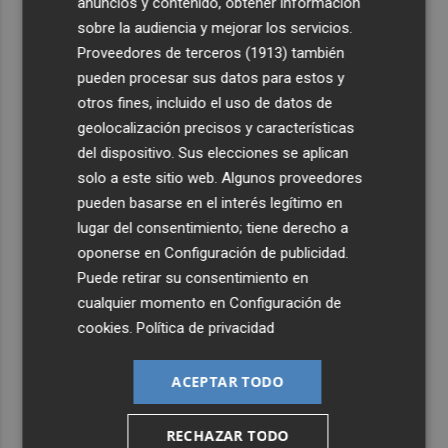
anuncios y contenido, obtener información
3
Ferran Torres, recibido con un baño de masas en su
sobre la audiencia y mejorar los servicios.
pueblo: "Allá donde voy siempre digo que soy de Foios"
Proveedores de terceros (1913)
también
4
Foios se vuelca con Ferran Torres
pueden procesar sus datos para estos y
otros fines, incluido el uso de datos de
geolocalización precisos y características
5
Las '200 vidas' que llevaron a Paco Rabal de Águilas a la
del dispositivo. Sus elecciones se aplican
cima del cine: un documental recupera la voz y la mirada
del actor
solo a este sitio web. Algunos proveedores
pueden basarse en el interés legítimo en
lugar del consentimiento; tiene derecho a
oponerse en
Configuración de publicidad
.
Puede retirar su consentimiento en
cualquier momento en
Configuración de
cookies
.
Política de privacidad
ACEPTAR TODO
RECHAZAR TODO