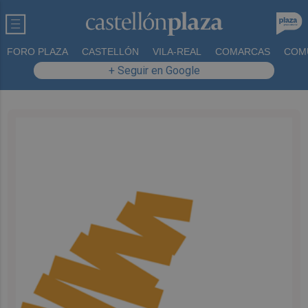
FORO PLAZA
CASTELLÓN
VILA-REAL
COMARCAS
COM
+ Seguir en Google