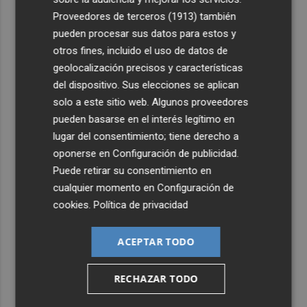
4
Foios se vuelca con Ferran Torres
Proveedores de terceros (1913)
también
pueden procesar sus datos para estos y
5
otros fines, incluido el uso de datos de
La serie murciana protagonizada por un conejo de
peluche malhablado y gamberro que triunfa en las
geolocalización precisos y características
redes: así es 'Yván y Lolo'
del dispositivo. Sus elecciones se aplican
solo a este sitio web. Algunos proveedores
pueden basarse en el interés legítimo en
lugar del consentimiento; tiene derecho a
oponerse en
Configuración de publicidad
.
Puede retirar su consentimiento en
cualquier momento en
Configuración de
cookies
.
Política de privacidad
ACEPTAR TODO
RECHAZAR TODO