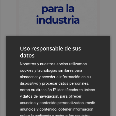
Uso responsable de sus
datos
Últimas Noticias
Nosotros y nuestros socios utilizamos
cookies y tecnologías similares para
1
España restablece los controles fronterizos a los
almacenar y acceder a información en su
viajeros procedentes de Italia
dispositivo y procesar datos personales,
2
El homenaje a Ferran Torres en Foios, en imágenes
como su dirección IP, identificadores únicos
y datos de navegación, para ofrecer
anuncios y contenido personalizados, medir
3
Ferran Torres, recibido con un baño de masas en su
anuncios y contenido, obtener información
pueblo: "Allá donde voy siempre digo que soy de Foios"
sobre la audiencia y mejorar los servicios.