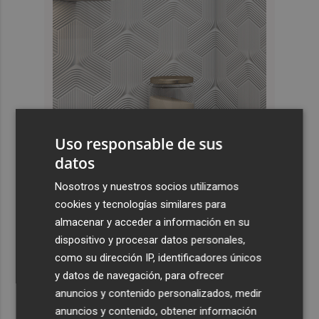
Uso responsable de sus
datos
Nosotros y nuestros socios utilizamos
Últimas Noticias
cookies y tecnologías similares para
1
almacenar y acceder a información en su
La Biblioteca Valenciana conmemora el 750 aniversario
del legado de Jaume I
dispositivo y procesar datos personales,
como su dirección IP, identificadores únicos
2
Una gran cadena humana de cariño y reivindicación se
y datos de navegación, para ofrecer
vuelve a abrazar en las playas por el Mar Menor
anuncios y contenido personalizados, medir
3
Levantan el confinamiento del municipio castellonense
anuncios y contenido, obtener información