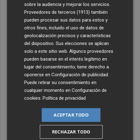
de Sierra Engarcerán por el incendio
sobre la audiencia y mejorar los servicios.
Proveedores de terceros (1913)
también
4
Juan Tallón, Marta Jiménez Serrano o Juan Evaristo Valls
pueden procesar sus datos para estos y
Boix, protagonistas de la programación de agosto de
Entre Libros en Benicàssim
otros fines, incluido el uso de datos de
geolocalización precisos y características
5
Los talleres de ‘Magia en los Barrios’ de Castelló llegan
del dispositivo. Sus elecciones se aplican
al Grupo Reyes
solo a este sitio web. Algunos proveedores
pueden basarse en el interés legítimo en
lugar del consentimiento; tiene derecho a
oponerse en
Configuración de publicidad
.
Puede retirar su consentimiento en
cualquier momento en
Configuración de
cookies
.
Política de privacidad
ACEPTAR TODO
RECHAZAR TODO