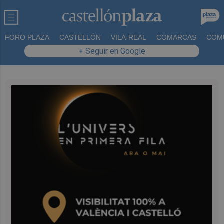
FORO PLAZA
CASTELLÓN
VILA-REAL
COMARCAS
COM
+ Seguir en Google