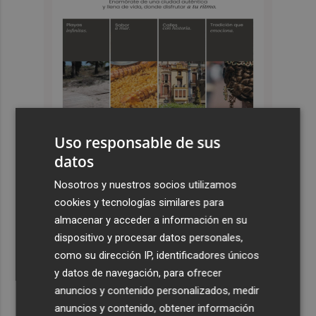
Uso responsable de sus
datos
Nosotros y nuestros socios utilizamos
Últimas Noticias
cookies y tecnologías similares para
1
almacenar y acceder a información en su
Agricultura concede cerca de 500.000 euros en ayudas
para el fomento de la innovación tecnológica en
dispositivo y procesar datos personales,
explotaciones
como su dirección IP, identificadores únicos
y datos de navegación, para ofrecer
2
València ultima la puesta a punto del Velódromo Lluís
anuncios y contenido personalizados, medir
Puig con una inversión de 2 millones
anuncios y contenido, obtener información