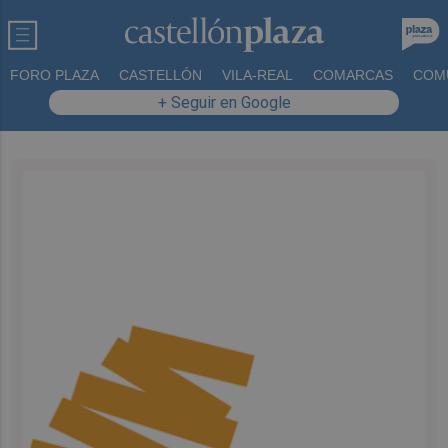
FORO PLAZA
CASTELLÓN
VILA-REAL
COMARCAS
COM
+ Seguir en Google