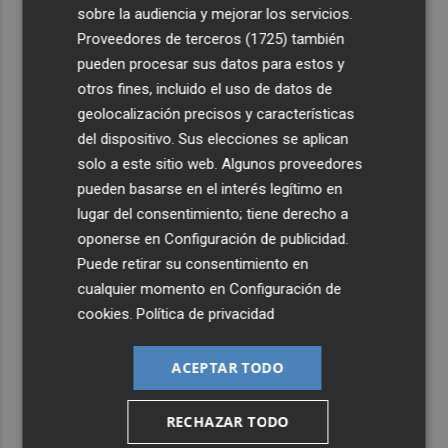
3
Las infantiles de San Javier son campeonas de España en
sobre la audiencia y mejorar los servicios.
la localidad gaditana de Rota
Proveedores de terceros (1725)
también
4
pueden procesar sus datos para estos y
Vithas Valencia Turia habilita una consulta gratuita para
personas con síntomas oculares tras el eclipse solar
otros fines, incluido el uso de datos de
geolocalización precisos y características
5
El eclipse dispara la demanda de gafas homologadas
del dispositivo. Sus elecciones se aplican
con millones de unidades distribuidas
solo a este sitio web. Algunos proveedores
pueden basarse en el interés legítimo en
lugar del consentimiento; tiene derecho a
oponerse en
Configuración de publicidad
.
Puede retirar su consentimiento en
cualquier momento en
Configuración de
cookies
.
Política de privacidad
ACEPTAR TODO
RECHAZAR TODO