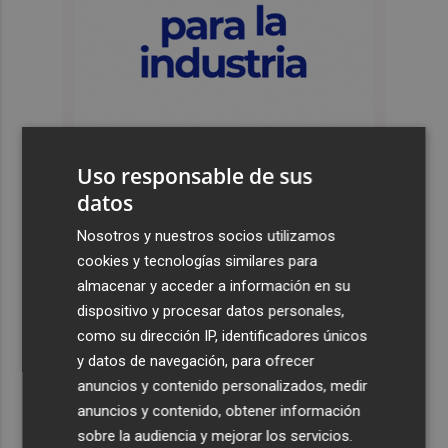
Uso responsable de sus
datos
Nosotros y nuestros socios utilizamos
Últimas Noticias
cookies y tecnologías similares para
1
El pregón de Festes d'Elx 2026, con Josan, en imágenes
almacenar y acceder a información en su
dispositivo y procesar datos personales,
como su dirección IP, identificadores únicos
2
Emergencias activa la situación 2 del PEIF y confina
y datos de navegación, para ofrecer
Sierra Engarcerán por el humo del incendio forestal
anuncios y contenido personalizados, medir
3
España restablece los controles fronterizos a los
anuncios y contenido, obtener información
viajeros procedentes de Italia
sobre la audiencia y mejorar los servicios.