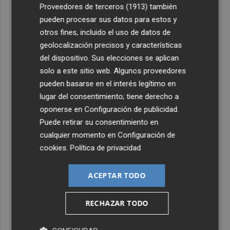
4
Proveedores de terceros (1913)
también
El homenaje a Ferran Torres en Foios, en imágenes
pueden procesar sus datos para estos y
otros fines, incluido el uso de datos de
5
Ferran Torres, recibido con un baño de masas en su
geolocalización precisos y características
pueblo: "Allá donde voy siempre digo que soy de Foios"
del dispositivo. Sus elecciones se aplican
solo a este sitio web. Algunos proveedores
pueden basarse en el interés legítimo en
lugar del consentimiento; tiene derecho a
oponerse en
Configuración de publicidad
.
Puede retirar su consentimiento en
cualquier momento en
Configuración de
cookies
.
Política de privacidad
ACEPTAR TODO
RECHAZAR TODO