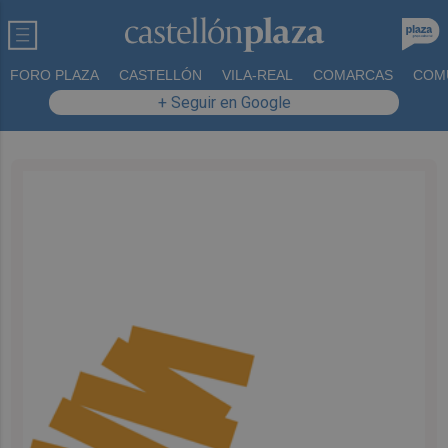
FORO PLAZA
CASTELLÓN
VILA-REAL
COMARCAS
COM
+ Seguir en Google