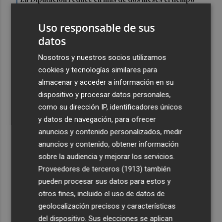
1
previsto de corte de la CV-560 por las obras del puente
de Càrcer
Uso responsable de sus
2
datos
Roig Arena estrena un festival de house de más de 10
horas con Folamour, Dan Shake o The Basement
Nosotros y nuestros socios utilizamos
3
Italia rechaza el ultimátum de España y no reevaluará la
cookies y tecnologías similares para
suspensión de Schengen hasta el 15 de agosto
almacenar y acceder a información en su
dispositivo y procesar datos personales,
4
Leire Díez niega que su "investigación" buscara
como su dirección IP, identificadores únicos
"desestabilizar" ninguna causa "que afectara a los
y datos de navegación, para ofrecer
intereses del PSOE"
anuncios y contenido personalizados, medir
5
Castelló acogerá la obra "Helios y Selene" de la
anuncios y contenido, obtener información
compañía Te Falta Calle: será creada para el eclipse
sobre la audiencia y mejorar los servicios.
Proveedores de terceros (1913)
también
pueden procesar sus datos para estos y
otros fines, incluido el uso de datos de
geolocalización precisos y características
del dispositivo. Sus elecciones se aplican