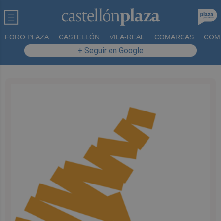
FORO PLAZA
CASTELLÓN
VILA-REAL
COMARCAS
COM
+ Seguir en Google