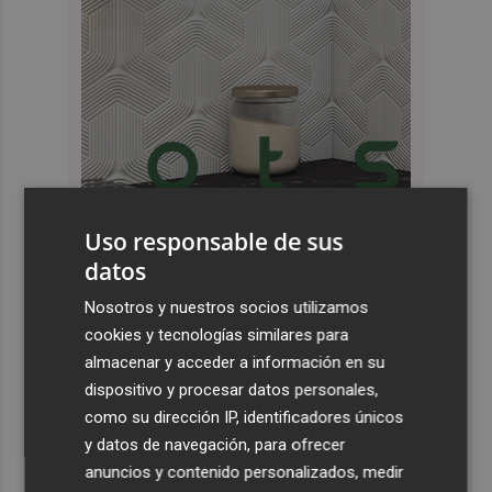
Uso responsable de sus
Últimas Noticias
datos
1
Nosotros y nuestros socios utilizamos
Juan Tallón, Marta Jiménez Serrano o Juan Evaristo Valls
Boix, protagonistas de la programación de agosto de
cookies y tecnologías similares para
Entre Libros en Benicàssim
almacenar y acceder a información en su
dispositivo y procesar datos personales,
2
Los talleres de ‘Magia en los Barrios’ de Castelló llegan
como su dirección IP, identificadores únicos
al Grupo Reyes
y datos de navegación, para ofrecer
3
Informe del CEAM sobre el incendio de la Vall d'Uixó: la
anuncios y contenido personalizados, medir
vegetación perdió el 51% de humedad en los meses