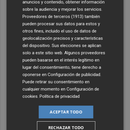
anuncios y contenido, obtener información
previos
sobre la audiencia y mejorar los servicios.
4
Proveedores de terceros (1913)
también
La Generalitat destina 132 millones a 24 nuevas
infraestructuras sociosanitarias de mayores y personas
pueden procesar sus datos para estos y
con discapacidad
otros fines, incluido el uso de datos de
geolocalización precisos y características
5
La movilidad el 12 de agosto podría duplicarse por el
del dispositivo. Sus elecciones se aplican
eclipse con hasta 1,5 millones de desplazamientos
solo a este sitio web. Algunos proveedores
adicionales
pueden basarse en el interés legítimo en
lugar del consentimiento; tiene derecho a
oponerse en
Configuración de publicidad
.
Puede retirar su consentimiento en
cualquier momento en
Configuración de
cookies
.
Política de privacidad
ACEPTAR TODO
RECHAZAR TODO