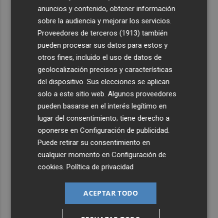
anuncios y contenido, obtener información
3
Ferran Torres, recibido con un baño de masas en su
sobre la audiencia y mejorar los servicios.
pueblo: "Allá donde voy siempre digo que soy de Foios"
Proveedores de terceros (1913)
también
pueden procesar sus datos para estos y
4
Foios se vuelca con Ferran Torres
otros fines, incluido el uso de datos de
geolocalización precisos y características
5
La serie murciana protagonizada por un conejo de
del dispositivo. Sus elecciones se aplican
peluche malhablado y gamberro que triunfa en las
solo a este sitio web. Algunos proveedores
redes: así es 'Yván y Lolo'
pueden basarse en el interés legítimo en
lugar del consentimiento; tiene derecho a
oponerse en
Configuración de publicidad
.
Puede retirar su consentimiento en
cualquier momento en
Configuración de
cookies
.
Política de privacidad
ACEPTAR TODO