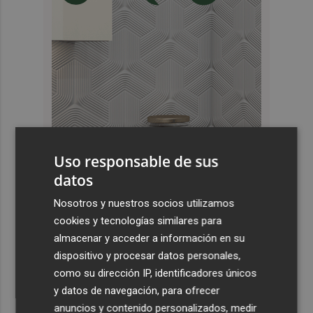
Uso responsable de sus
datos
Nosotros y nuestros socios utilizamos
cookies y tecnologías similares para
Últimas Noticias
almacenar y acceder a información en su
dispositivo y procesar datos personales,
1
España restablece los controles fronterizos a los
como su dirección IP, identificadores únicos
viajeros procedentes de Italia
y datos de navegación, para ofrecer
2
El homenaje a Ferran Torres en Foios, en imágenes
anuncios y contenido personalizados, medir