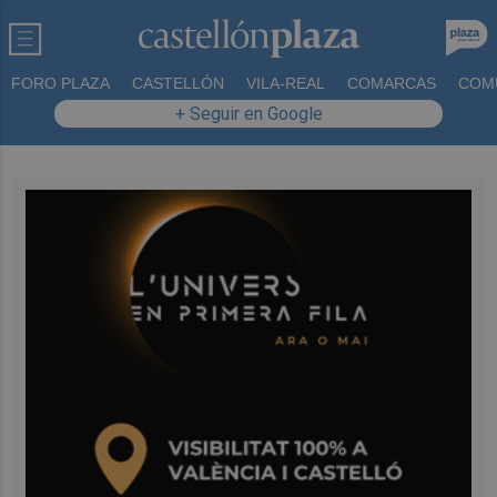
FORO PLAZA
CASTELLÓN
VILA-REAL
COMARCAS
COM
+ Seguir en Google