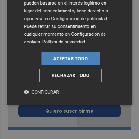
pueden basarse en el interés legítimo en
lugar del consentimiento; tiene derecho a
oponerse en
Configuración de publicidad
.
Puede retirar su consentimiento en
cualquier momento en
Configuración de
cookies
.
Política de privacidad
ACEPTAR TODO
RECHAZAR TODO
Recibe toda la actualidad de
CONFIGURAR
Castellón Plaza en tu correo
Quiero suscribirme