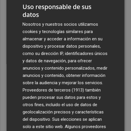
de 15 años
Uso responsable de sus
datos
3
Simó destaca el impulso del Gobierno al alquiler
asequible en Castelló frente "a los pisos de 200.000
Nosotros y nuestros socios utilizamos
euros de Carrasco"
cookies y tecnologías similares para
4
almacenar y acceder a información en su
Castelló adjudica a Civicons por 600.500 euros las
obras de reforma de la tenencia de alcaldía sur
dispositivo y procesar datos personales,
como su dirección IP, identificadores únicos
5
Castelló acelera el montaje de la infraestructura en las
y datos de navegación, para ofrecer
playas y el Planetari del eclipse para convertirlo en "un
anuncios y contenido personalizados, medir
evento histórico"
anuncios y contenido, obtener información
sobre la audiencia y mejorar los servicios.
Proveedores de terceros (1913)
también
pueden procesar sus datos para estos y
otros fines, incluido el uso de datos de
geolocalización precisos y características
del dispositivo. Sus elecciones se aplican
solo a este sitio web. Algunos proveedores