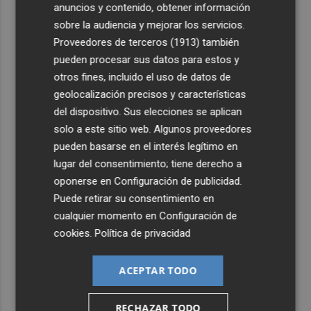
3
Más problemas en el lateral derecho: Monferrer sufre
anuncios y contenido, obtener información
una lesión muscular
sobre la audiencia y mejorar los servicios.
Proveedores de terceros (1913)
también
4
San Javier da viabilidad al nuevo contrato del transporte
pueden procesar sus datos para estos y
urbano y a un hotel de cuatro estrellas en La Manga con
324 habitaciones
otros fines, incluido el uso de datos de
geolocalización precisos y características
5
Estos son los estrenos que abren la cartelera en agosto:
del dispositivo. Sus elecciones se aplican
de la comedia 'El último mono' a una nueva entrega de
solo a este sitio web. Algunos proveedores
'La Patrulla Canina'
pueden basarse en el interés legítimo en
lugar del consentimiento; tiene derecho a
oponerse en
Configuración de publicidad
.
Puede retirar su consentimiento en
cualquier momento en
Configuración de
cookies
.
Política de privacidad
ACEPTAR TODO
RECHAZAR TODO