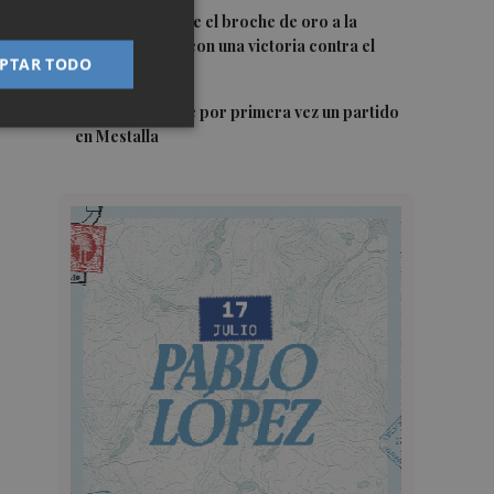
4
El Villarreal pone el broche de oro a la
pretemporada con una victoria contra el
PTAR TODO
Galatasaray
5
Kiat Lim preside por primera vez un partido
en Mestalla