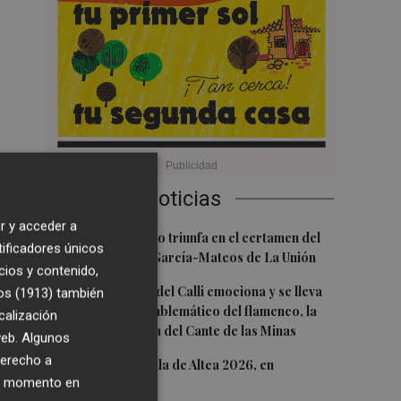
Últimas Noticias
r y acceder a
1
El cubano Papillo triunfa en el certamen del
tificadores únicos
Trovo Pascual García-Mateos de La Unión
cios y contenido,
2
El cantaor Rafa del Calli emociona y se lleva
os (1913)
también
el trofeo más emblemático del flamenco, la
calización
Lámpara Minera del Cante de las Minas
 web. Algunos
derecho a
3
El Castell de l'Olla de Altea 2026, en
ier momento en
imágenes