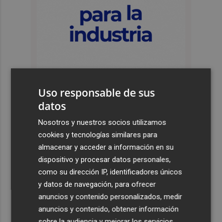
Uso responsable de sus
datos
Últimas Noticias
Nosotros y nuestros socios utilizamos
cookies y tecnologías similares para
1
Kiat Lim preside por primera vez un partido en Mestalla
almacenar y acceder a información en su
dispositivo y procesar datos personales,
2
El once del Valencia CF para el último Trofeu Taronja de
como su dirección IP, identificadores únicos
Mestalla
y datos de navegación, para ofrecer
anuncios y contenido personalizados, medir
3
Aemet prevé peligro de incendios "muy alto" o
anuncios y contenido, obtener información
"extremo" en la mayor parte de la Península y Baleares
el día del eclipse
sobre la audiencia y mejorar los servicios.