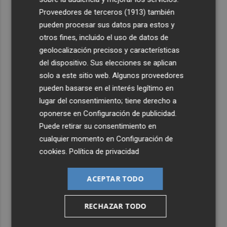
Proveedores de terceros (1913)
también
4
Company: “Estamos comenzando a ver el equipo que
pueden procesar sus datos para estos y
queremos ver en la Liga”
otros fines, incluido el uso de datos de
5
Ocho helicópteros, un avión y más de 100 brigadas se
geolocalización precisos y características
movilizan en Moratalla por un incendio forestal
del dispositivo. Sus elecciones se aplican
solo a este sitio web. Algunos proveedores
pueden basarse en el interés legítimo en
lugar del consentimiento; tiene derecho a
oponerse en
Configuración de publicidad
.
Puede retirar su consentimiento en
cualquier momento en
Configuración de
cookies
.
Política de privacidad
ACEPTAR TODO
RECHAZAR TODO