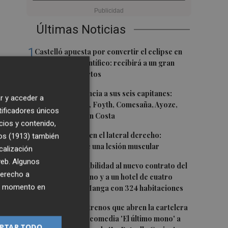
Últimas Noticias
1
Castelló apuesta por convertir el eclipse en
un referente científico: recibirá a un gran
equipo de expertos
2
El Villarreal anuncia a sus seis capitanes:
r y acceder a
Gerard Moreno, Foyth, Comesaña, Ayoze,
tificadores únicos
Cardona y Logan Costa
cios y contenido,
3
Más problemas en el lateral derecho:
os (1913)
también
Monferrer sufre una lesión muscular
calización
 web. Algunos
4
San Javier da viabilidad al nuevo contrato del
derecho a
transporte urbano y a un hotel de cuatro
ier momento en
estrellas en La Manga con 324 habitaciones
5
Estos son los estrenos que abren la cartelera
en agosto: de la comedia 'El último mono' a
PTAR TODO