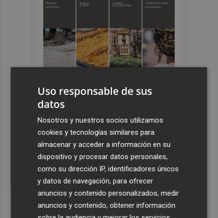
Uso responsable de sus
datos
Últimas Noticias
Nosotros y nuestros socios utilizamos
cookies y tecnologías similares para
1
España restablece los controles fronterizos a los
almacenar y acceder a información en su
viajeros procedentes de Italia
dispositivo y procesar datos personales,
2
El homenaje a Ferran Torres en Foios, en imágenes
como su dirección IP, identificadores únicos
y datos de navegación, para ofrecer
anuncios y contenido personalizados, medir
3
Ferran Torres, recibido con un baño de masas en su
anuncios y contenido, obtener información
pueblo: "Allá donde voy siempre digo que soy de Foios"
sobre la audiencia y mejorar los servicios.