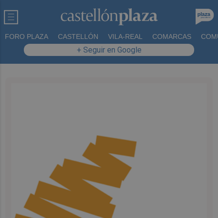
FORO PLAZA
CASTELLÓN
VILA-REAL
COMARCAS
COM
+ Seguir en Google