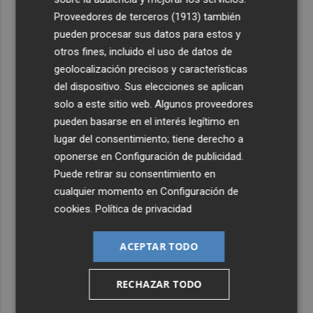
4
Foios se vuelca con Ferran Torres
Proveedores de terceros (1913)
también
pueden procesar sus datos para estos y
5
otros fines, incluido el uso de datos de
La serie murciana protagonizada por un conejo de
peluche malhablado y gamberro que triunfa en las
geolocalización precisos y características
redes: así es 'Yván y Lolo'
del dispositivo. Sus elecciones se aplican
solo a este sitio web. Algunos proveedores
pueden basarse en el interés legítimo en
lugar del consentimiento; tiene derecho a
oponerse en
Configuración de publicidad
.
Puede retirar su consentimiento en
cualquier momento en
Configuración de
cookies
.
Política de privacidad
ACEPTAR TODO
RECHAZAR TODO