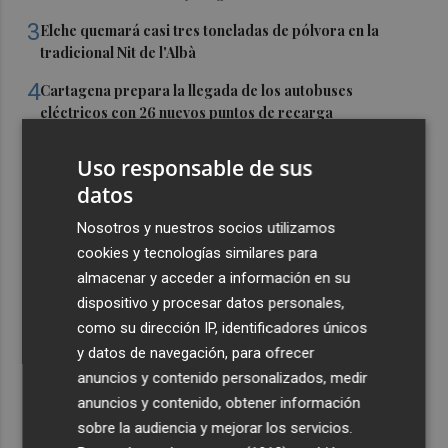
3
Elche quemará casi tres toneladas de pólvora en la
tradicional Nit de l'Albà
4
Cartagena prepara la llegada de los autobuses
eléctricos con 26 nuevos puntos de recarga
5
Elche finaliza el vaciado de vehículos de la primera
Uso responsable de sus
campa clausurada en Torrellano en el mes de junio
datos
Nosotros y nuestros socios utilizamos
cookies y tecnologías similares para
almacenar y acceder a información en su
dispositivo y procesar datos personales,
como su dirección IP, identificadores únicos
y datos de navegación, para ofrecer
anuncios y contenido personalizados, medir
anuncios y contenido, obtener información
sobre la audiencia y mejorar los servicios.