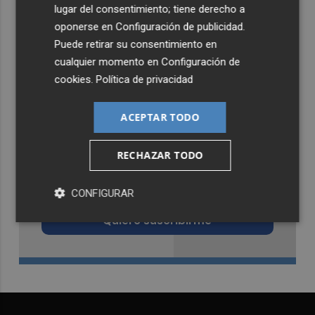
lugar del consentimiento; tiene derecho a
oponerse en
Configuración de publicidad
.
Puede retirar su consentimiento en
cualquier momento en
Configuración de
cookies
.
Política de privacidad
ACEPTAR TODO
RECHAZAR TODO
Recibe toda la actualidad de
Castellón Plaza en tu correo
CONFIGURAR
Quiero suscribirme