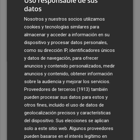
Uso responsable de sus
datos
3
Ferran Torres, recibido con un baño de masas en su
pueblo: "Allá donde voy siempre digo que soy de Foios"
Nosotros y nuestros socios utilizamos
cookies y tecnologías similares para
4
Foios se vuelca con Ferran Torres
almacenar y acceder a información en su
dispositivo y procesar datos personales,
5
Las '200 vidas' que llevaron a Paco Rabal de Águilas a la
como su dirección IP, identificadores únicos
cima del cine: un documental recupera la voz y la mirada
y datos de navegación, para ofrecer
del actor
anuncios y contenido personalizados, medir
anuncios y contenido, obtener información
sobre la audiencia y mejorar los servicios.
Proveedores de terceros (1913)
también
pueden procesar sus datos para estos y
otros fines, incluido el uso de datos de
geolocalización precisos y características
del dispositivo. Sus elecciones se aplican
solo a este sitio web. Algunos proveedores
pueden basarse en el interés legítimo en