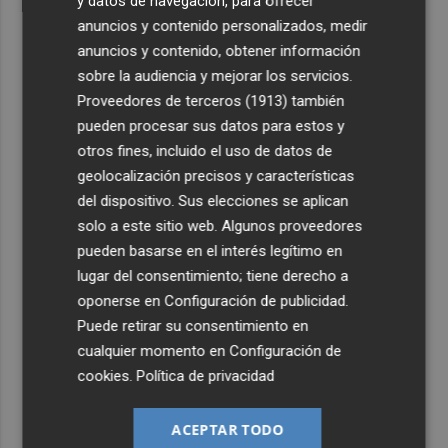
y datos de navegación, para ofrecer
2
Más problemas en el lateral derecho: Monferrer sufre
anuncios y contenido personalizados, medir
una lesión muscular
anuncios y contenido, obtener información
3
San Javier da viabilidad al nuevo contrato del transporte
sobre la audiencia y mejorar los servicios.
urbano y a un hotel de cuatro estrellas en La Manga con
Proveedores de terceros (1913)
también
324 habitaciones
pueden procesar sus datos para estos y
4
Estos son los estrenos que abren la cartelera en agosto:
otros fines, incluido el uso de datos de
de la comedia 'El último mono' a una nueva entrega de
geolocalización precisos y características
'La Patrulla Canina'
del dispositivo. Sus elecciones se aplican
5
solo a este sitio web. Algunos proveedores
Otra inyección para el desarrollo de energía renovable
en Castellón: los fondos de la UE destinan 19 millones a
pueden basarse en el interés legítimo en
proyectos de 11 municipios
lugar del consentimiento; tiene derecho a
oponerse en
Configuración de publicidad
.
Puede retirar su consentimiento en
cualquier momento en
Configuración de
cookies
.
Política de privacidad
ACEPTAR TODO