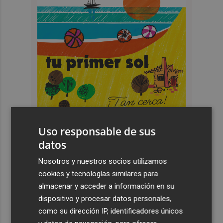
Uso responsable de sus
datos
Nosotros y nuestros socios utilizamos
Últimas Noticias
cookies y tecnologías similares para
1
El Villarreal anuncia a sus seis capitanes: Gerard
almacenar y acceder a información en su
Moreno, Foyth, Comesaña, Ayoze, Cardona y Logan
dispositivo y procesar datos personales,
Costa
como su dirección IP, identificadores únicos