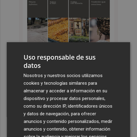
Uso responsable de sus
datos
Últimas Noticias
Nosotros y nuestros socios utilizamos
cookies y tecnologías similares para
1
Salvem la Vall denuncia que el PAI de Llíber avanza sin
almacenar y acceder a información en su
recursos hídricos mientras se exige racionar el agua a la
dispositivo y procesar datos personales,
ciudadanía
como su dirección IP, identificadores únicos
2
El Hozono Jairis aún necesita un par de incorporaciones
y datos de navegación, para ofrecer
para su cuarto año en la LF Endesa
anuncios y contenido personalizados, medir
3
anuncios y contenido, obtener información
Ruz ya hace planes para un posible futuro de Clarisas,
más allá de la rehabilitación: ¿retorno de la Dama?
sobre la audiencia y mejorar los servicios.