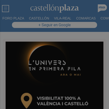
FORO PLAZA
CASTELLÓN
VILA-REAL
COMARCAS
COM
+ Seguir en Google