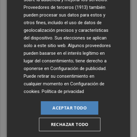
Proveedores de terceros (1913)
también
4
ViviFind, el buscador inmobiliario con IA surgido del
pueden procesar sus datos para estos y
PCUMH, prepara sus primeras alianzas con el sector
otros fines, incluido el uso de datos de
5
Castelló apuesta por convertir el eclipse en un referente
geolocalización precisos y características
científico: recibirá a un gran equipo de expertos
del dispositivo. Sus elecciones se aplican
solo a este sitio web. Algunos proveedores
pueden basarse en el interés legítimo en
lugar del consentimiento; tiene derecho a
oponerse en
Configuración de publicidad
.
Puede retirar su consentimiento en
cualquier momento en
Configuración de
cookies
.
Política de privacidad
ACEPTAR TODO
RECHAZAR TODO