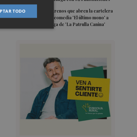
5
Estos son los estrenos que abren la cartelera
PTAR TODO
en agosto: de la comedia 'El último mono' a
una nueva entrega de 'La Patrulla Canina'