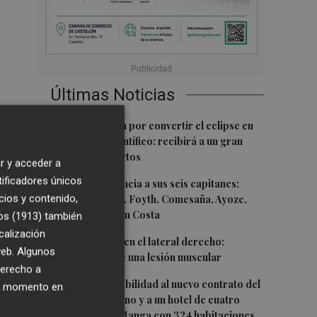
Últimas Noticias
1
Castelló apuesta por convertir el eclipse en
un referente científico: recibirá a un gran
equipo de expertos
r y acceder a
tificadores únicos
2
El Villarreal anuncia a sus seis capitanes:
cios y contenido,
Gerard Moreno, Foyth, Comesaña, Ayoze,
Cardona y Logan Costa
os (1913)
también
calización
3
Más problemas en el lateral derecho:
 web. Algunos
Monferrer sufre una lesión muscular
derecho a
4
San Javier da viabilidad al nuevo contrato del
ier momento en
transporte urbano y a un hotel de cuatro
estrellas en La Manga con 324 habitaciones