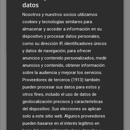
datos
3
La Región de Murcia es la cuarta provincia que más
Nosotros y nuestros socios utilizamos
exporta a África: Marruecos, el primer destino
cookies y tecnologías similares para
4
La Región de Murcia celebra la Semana de la Juventud
almacenar y acceder a información en su
con cinco días de actividades
dispositivo y procesar datos personales,
5
como su dirección IP, identificadores únicos
El coste de la vivienda: 1.338 € netos al mes, el salario
mínimo para poder comprar una vivienda en Castellón
y datos de navegación, para ofrecer
anuncios y contenido personalizados, medir
anuncios y contenido, obtener información
sobre la audiencia y mejorar los servicios.
Proveedores de terceros (1913)
también
pueden procesar sus datos para estos y
otros fines, incluido el uso de datos de
geolocalización precisos y características
del dispositivo. Sus elecciones se aplican
solo a este sitio web. Algunos proveedores
pueden basarse en el interés legítimo en