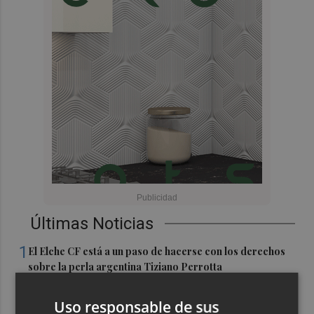
Últimas Noticias
1
El Elche CF está a un paso de hacerse con los derechos
sobre la perla argentina Tiziano Perrotta
2
El UCAM CB más internacional: Sito tiene a 10 jugadores
Uso responsable de sus
que irán con sus selecciones en las ventanas FIBA