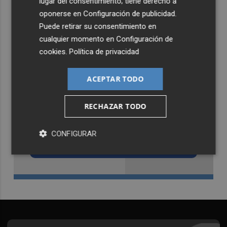
lugar del consentimiento; tiene derecho a
oponerse en
Configuración de publicidad
.
Puede retirar su consentimiento en
cualquier momento en
Configuración de
cookies
.
Política de privacidad
ACEPTAR TODO
RECHAZAR TODO
Recibe toda la actualidad de
Castellón Plaza en tu correo
CONFIGURAR
Quiero suscribirme