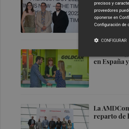
precisos y caracte
del Disseny
proveedores pueden
oponerse en
Confi
Configuración de 
CONFIGURAR
Goldcar sig
en España y
La AMDComV
reparto de 