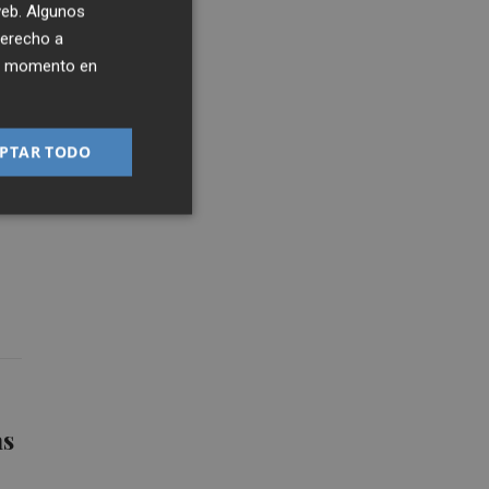
 web. Algunos
derecho a
ier momento en
PTAR TODO
es
as