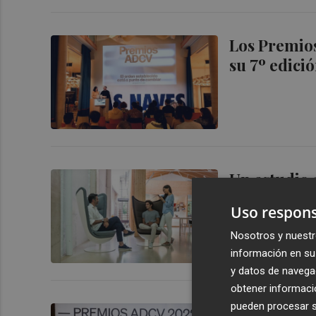
Los Premio
su 7º edici
Un estudio 
valencianas
Uso respons
Nosotros y nuestr
información en su 
y datos de navega
obtener informació
pueden procesar su
La ADCV acu