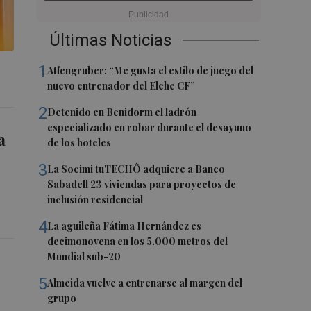
Últimas Noticias
1
Affengruber: “Me gusta el estilo de juego del
nuevo entrenador del Elche CF”
2
Detenido en Benidorm el ladrón
especializado en robar durante el desayuno
a
de los hoteles
3
La Socimi tuTECHÔ adquiere a Banco
Sabadell 23 viviendas para proyectos de
inclusión residencial
4
La aguileña Fátima Hernández es
decimonovena en los 5.000 metros del
Mundial sub-20
5
Almeida vuelve a entrenarse al margen del
grupo