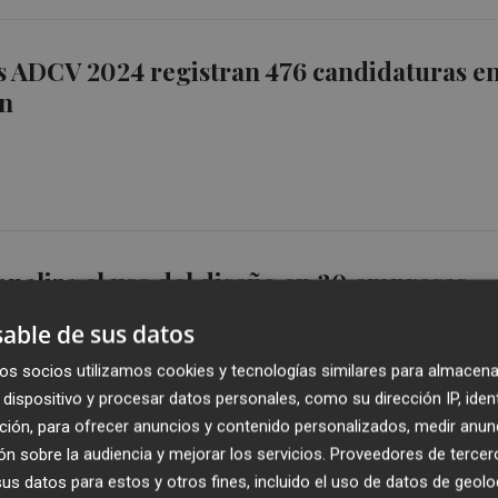
s ADCV 2024 registran 476 candidaturas e
ón
analiza el uso del diseño en 30 empresas
able de sus datos
os socios utilizamos cookies y tecnologías similares para almacena
dispositivo y procesar datos personales, como su dirección IP, iden
ción, para ofrecer anuncios y contenido personalizados, medir anun
n sobre la audiencia y mejorar los servicios.
Proveedores de tercer
s datos para estos y otros fines, incluido el uso de datos de geolo
erda redefinir su relación con la Fundaci