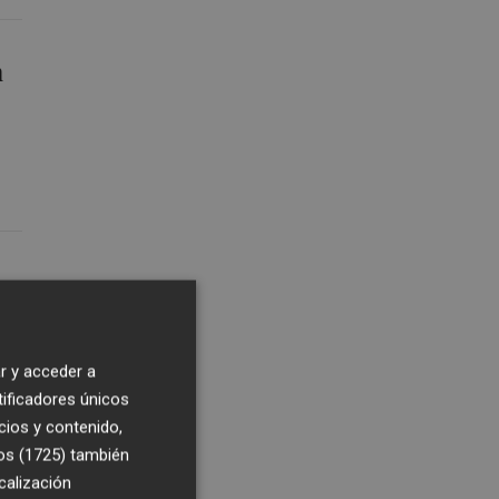
n
r y acceder a
tificadores únicos
cios y contenido,
os (1725)
también
calización
ó