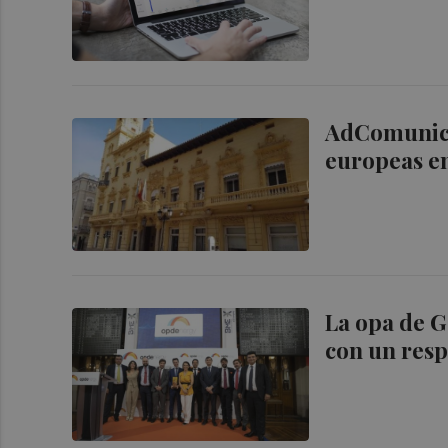
AdComunica 
europeas en
La opa de 
con un resp