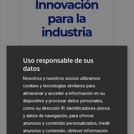
Uso responsable de sus
datos
Nosotros y nuestros socios utilizamos
Últimas Noticias
cookies y tecnologías similares para
1
almacenar y acceder a información en su
Los equipos de extinción afrontan horas "vitales" en
Tírig para trabajar con medios aéreos
dispositivo y procesar datos personales,
como su dirección IP, identificadores únicos
2
La Guardia Civil desplegará un dispositivo especial de
y datos de navegación, para ofrecer
seguridad por el eclipse del día 12, con más de 24.000
anuncios y contenido personalizados, medir
efectivos
anuncios y contenido, obtener información