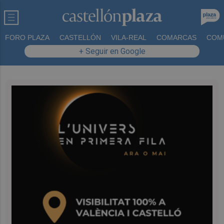
FORO PLAZA
CASTELLÓN
VILA-REAL
COMARCAS
COM
+ Seguir en Google