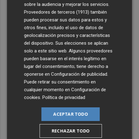
3
El Ayuntamiento de València lanza un decálogo para
sobre la audiencia y mejorar los servicios.
seguir el eclipse con seguridad
Proveedores de terceros (1913)
también
4
pueden procesar sus datos para estos y
Jorge Martín logra su primera 'pole position' en
Silverstone, con nuevo récord
otros fines, incluido el uso de datos de
geolocalización precisos y características
5
Carmen Ortí: "Me gustaría ser la consellera que ha
del dispositivo. Sus elecciones se aplican
estimulado el cariño por el valenciano"
solo a este sitio web. Algunos proveedores
pueden basarse en el interés legítimo en
lugar del consentimiento; tiene derecho a
oponerse en
Configuración de publicidad
.
Puede retirar su consentimiento en
cualquier momento en
Configuración de
cookies
.
Política de privacidad
ACEPTAR TODO
RECHAZAR TODO