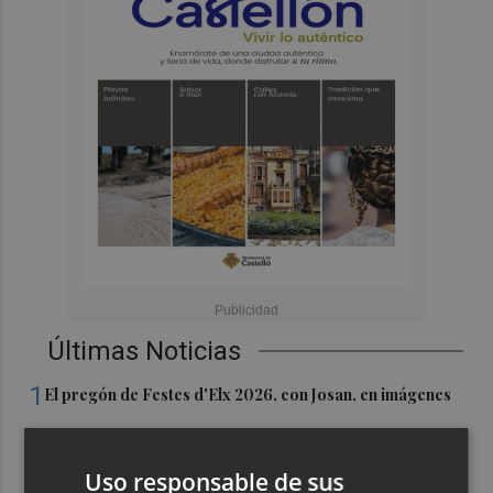
Últimas Noticias
1
El pregón de Festes d'Elx 2026, con Josan, en imágenes
2
Emergencias activa la situación 2 del PEIF y confina
Uso responsable de sus
Sierra Engarcerán por el humo del incendio forestal