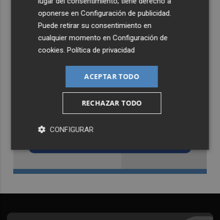
lugar del consentimiento; tiene derecho a
oponerse en
Configuración de publicidad
.
Puede retirar su consentimiento en
cualquier momento en
Configuración de
cookies
.
Política de privacidad
ACEPTAR TODO
RECHAZAR TODO
Recibe toda la actualidad de
Castellón Plaza en tu correo
CONFIGURAR
Quiero suscribirme