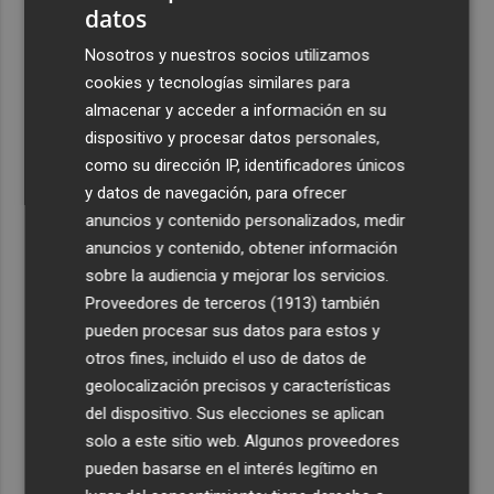
datos
3
España restablece los controles fronterizos a los
Nosotros y nuestros socios utilizamos
viajeros procedentes de Italia
cookies y tecnologías similares para
4
El homenaje a Ferran Torres en Foios, en imágenes
almacenar y acceder a información en su
dispositivo y procesar datos personales,
5
como su dirección IP, identificadores únicos
Ferran Torres, recibido con un baño de masas en su
pueblo: "Allá donde voy siempre digo que soy de Foios"
y datos de navegación, para ofrecer
anuncios y contenido personalizados, medir
anuncios y contenido, obtener información
sobre la audiencia y mejorar los servicios.
Proveedores de terceros (1913)
también
pueden procesar sus datos para estos y
otros fines, incluido el uso de datos de
geolocalización precisos y características
del dispositivo. Sus elecciones se aplican
solo a este sitio web. Algunos proveedores
pueden basarse en el interés legítimo en