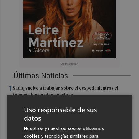
Últimas Noticias
1
Sadiq vuelve a trabajar sobre el cesped mientras el
Valencia busca otro amistoso
2
El Portús recupera su pasado marinero con la XV
Uso responsable de sus
edición de Portusium Jábega
datos
3
Elche quemará casi tres toneladas de pólvora en la
Nosotros y nuestros socios utilizamos
tradicional Nit de l'Albà
cookies y tecnologías similares para