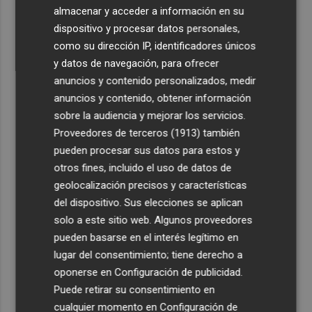
4
Cartagena prepara la llegada de los autobuses
almacenar y acceder a información en su
eléctricos con 26 nuevos puntos de recarga
dispositivo y procesar datos personales,
como su dirección IP, identificadores únicos
5
Elche finaliza el vaciado de vehículos de la primera
y datos de navegación, para ofrecer
campa clausurada en Torrellano en el mes de junio
anuncios y contenido personalizados, medir
anuncios y contenido, obtener información
sobre la audiencia y mejorar los servicios.
Proveedores de terceros (1913)
también
pueden procesar sus datos para estos y
otros fines, incluido el uso de datos de
geolocalización precisos y características
del dispositivo. Sus elecciones se aplican
solo a este sitio web. Algunos proveedores
pueden basarse en el interés legítimo en
lugar del consentimiento; tiene derecho a
oponerse en
Configuración de publicidad
.
Puede retirar su consentimiento en
cualquier momento en
Configuración de