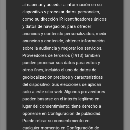
4
La Femp se coordina con los gobiernos locales para el
almacenar y acceder a información en su
eclipse solar del 12 de agosto
dispositivo y procesar datos personales,
como su dirección IP, identificadores únicos
5
El incendio del Cerro Maestre de Jumilla activa el Plan
y datos de navegación, para ofrecer
Infomur en situación 1
anuncios y contenido personalizados, medir
anuncios y contenido, obtener información
sobre la audiencia y mejorar los servicios.
Proveedores de terceros (1913)
también
pueden procesar sus datos para estos y
otros fines, incluido el uso de datos de
geolocalización precisos y características
del dispositivo. Sus elecciones se aplican
solo a este sitio web. Algunos proveedores
pueden basarse en el interés legítimo en
lugar del consentimiento; tiene derecho a
oponerse en
Configuración de publicidad
.
Puede retirar su consentimiento en
cualquier momento en
Configuración de