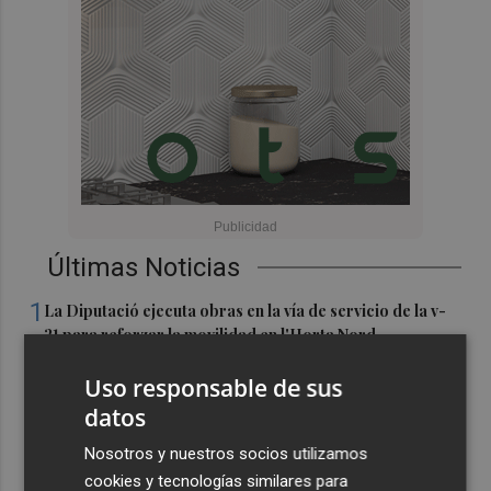
Últimas Noticias
1
La Diputació ejecuta obras en la vía de servicio de la v-
21 para reforzar la movilidad en l'Horta Nord
2
Shein sondea a inversores con una valoración inferior a
Uso responsable de sus
30.000 millones de dólares para su OPV, según FT
datos
3
Florentino Pérez refuerza su posición como principal
Nosotros y nuestros socios utilizamos
accionista de ACS y eleva su participación al 15%
cookies y tecnologías similares para