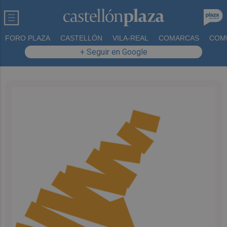
FORO PLAZA
CASTELLÓN
VILA-REAL
COMARCAS
COM
+ Seguir en Google