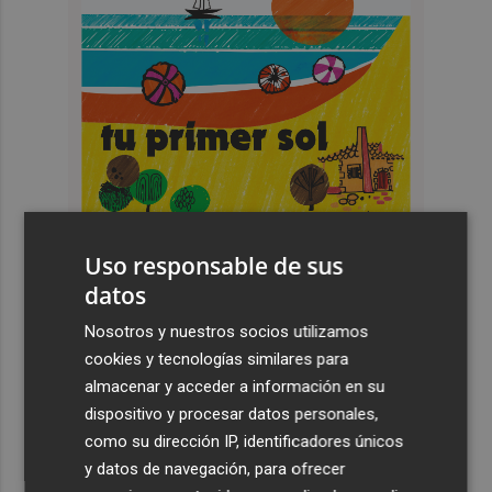
Uso responsable de sus
datos
Nosotros y nuestros socios utilizamos
Últimas Noticias
cookies y tecnologías similares para
almacenar y acceder a información en su
1
La calle Cantarerías de Cartagena estrena pavimento:
dispositivo y procesar datos personales,
avanza la obra de la Morería Baja como nuevo eje
como su dirección IP, identificadores únicos
peatonal hacia San Fernando
y datos de navegación, para ofrecer