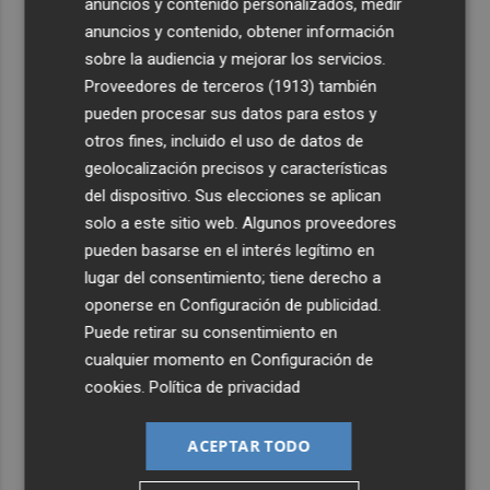
2
anuncios y contenido personalizados, medir
La empresa murciana Campounión renuncia al limón y
trasladará su actividad a Fuente Álamo
anuncios y contenido, obtener información
sobre la audiencia y mejorar los servicios.
3
Las exportaciones agroalimentarias españolas se elevan
Proveedores de terceros (1913)
también
un 3% en 2025, hasta superar los 78.000 millones
pueden procesar sus datos para estos y
4
CCOO denuncia la movilidad de personal de enfermería
otros fines, incluido el uso de datos de
en el Hospital Provincial de Castellón
geolocalización precisos y características
del dispositivo. Sus elecciones se aplican
5
Los grupos políticos de Onda se unen para impulsar la
solo a este sitio web. Algunos proveedores
reforestación y las ayudas a los afectados por el
incendio
pueden basarse en el interés legítimo en
lugar del consentimiento; tiene derecho a
oponerse en
Configuración de publicidad
.
Puede retirar su consentimiento en
cualquier momento en
Configuración de
cookies
.
Política de privacidad
ACEPTAR TODO